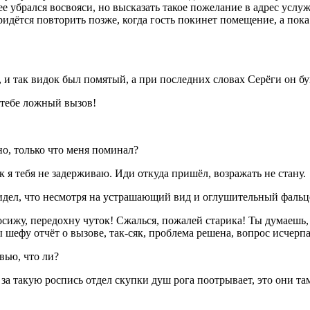
е убрался восвояси, но высказать такое пожелание в адрес услу
идётся повторить позже, когда гость покинет помещение, а пок
, и так видок был помятый, а при последних словах Серёги он бу
 тебе ложный вызов!
но, только что меня поминал?
 я тебя не задерживаю. Иди откуда пришёл, возражать не стану.
увидел, что несмотря на устрашающий вид и оглушительный фальце
осижу, передохну чуток! Сжалься, пожалей старика! Ты думаешь
 шефу отчёт о вызове, так-сяк, проблема решена, вопрос исчерпа
вью, что ли?
а такую роспись отдел скупки душ рога поотрывает, это они там