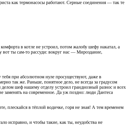
 триста как термонасосы работают. Серные соединения — так те
комфорта в котле не устроил, потом жалобу шефу накатал, а
у вот ты сам-то рассуди: вокруг нас — Мироздание,
 тебя при абсолютном нуле просуществуют, даже в
ерно так же. Раньше, понятное дело, не всегда за градусом
ым делом шеф нашему отделу устроил грандиозный разнос и всех
е заменять на современное. Да уж поздно: люди Дантеса
е, плескайся в тёплой водичке, горя не зная! А тем временем
ало исправно, и чтобы такие, как ты, неудобства не