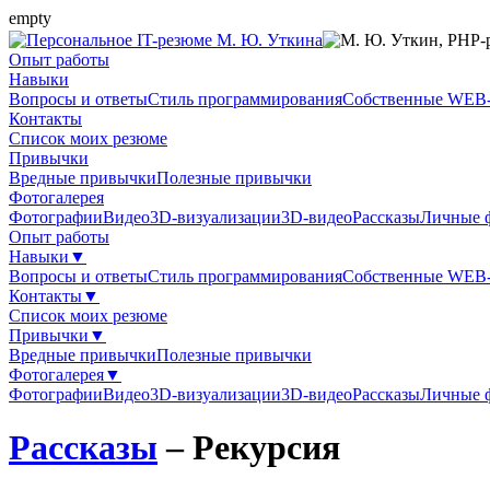
empty
Опыт работы
Навыки
Вопросы и ответы
Стиль программирования
Собственные WEB
Контакты
Список моих резюме
Привычки
Вредные привычки
Полезные привычки
Фотогалерея
Фотографии
Видео
3D-визуализации
3D-видео
Рассказы
Личные 
Опыт работы
Навыки▼
Вопросы и ответы
Стиль программирования
Собственные WEB
Контакты▼
Список моих резюме
Привычки▼
Вредные привычки
Полезные привычки
Фотогалерея▼
Фотографии
Видео
3D-визуализации
3D-видео
Рассказы
Личные 
Рассказы
– Рекурсия