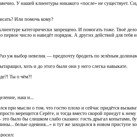
вечно. У нашей клиентуры никакого «после» не существует. Сидя
писать? Или помочь кому?
лиентуре категорически запрещено. И помогать тоже. Твоё дело
о первое число и наведёт порядок. А других действий для тебя 
 Раз уж выбор невелик — предпочту бродить по зелёным долинам
вытаращил, хоть и до этого были они у него слегка навыкате.
е?! Ты о чём?!
еление, наш и...
ался при мысли о том, что гостю плохо и сейчас придётся вызыват
е просто мерещится Серёге, и тогда вместо скорой приедут к нему
 — это было бы слишком слабо сказано: гость дрыгал копытами, б
ы... белые одеяния...» и тут же заходился в новом приступе хо
просил: