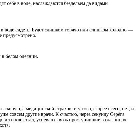
т себе в воде, наслаждаются бездельем да видами
 в воде сидеть. Будет слишком горячо или слишком холодно —
не предусмотрено.
 в белом одеянии.
ь скорую, а медицинской страховки у того, скорее всего, нет, и
 уже совсем другие врачи. К счастью, через секунду Серёга
урлил и клокотал, успевал сквозь проступившие в глазницах
хота.