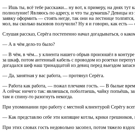
— Ишь ты, всё тебе расскажи... ну вот, к примеру, на днях тут
полнолуние! Являюсь по адресу, и что ты думаешь? Девицы из э
заявку оформить — стоять негде, так они на лестнице толпятся
мол, вы сколько вызовов получили? Ну я и говорю, как есть — 
Слушая рассказ, Серёга постепенно начал догадываться, о како
— А в чём дело-то было?
— В чём, в чём... у клиента нашего обрыв произошёл в контур
за шкаф, потом антенный кабель с проводом из розетки перепут
догадался шеф наш тринадцатой из девиц перед выездом запасну
— Да, занятная у вас работа, — протянул Серёга.
— Работа как работа, — пожал плечами гость. — В былые времен
А сейчас ничего так: являешься, поболтаешь, чайку попьёшь, за
там и спину-то разогнуть некогда.
При упоминании про работу с местной клиентурой Серёгу всег
— Как представлю себе эти кипящие котлы, крики грешников, в
При этих словах гость недовольно засопел, потом тяжело вздо