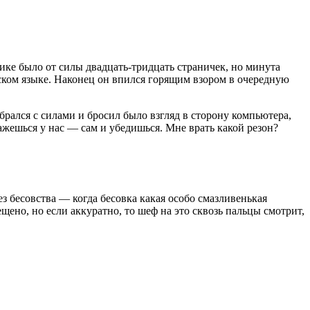
ике было от силы двадцать-тридцать страничек, но минута
нском языке. Наконец он впился горящим взором в очередную
собрался с силами и бросил было взгляд в сторону компьютера,
ажешься у нас — сам и убедишься. Мне врать какой резон?
ез бесовства — когда бесовка какая особо смазливенькая
щено, но если аккуратно, то шеф на это сквозь пальцы смотрит,