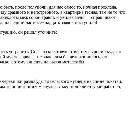
о быть, после полуночи, для нас самое то, ночная прохлада,
ду срамного и непотребного, а квартирка тесная, там не то что
я, анекдоты меж собой травят, и увидев меня — спрашивают,
за последний час восемнадцать заявок поступило!
ситуацию, он решил уточнить:
ость устранить. Сначала крестовую отвёртку выронил куда-то
й муфте сорвал... не знаю, чем бы дело кончилось, но
лько к этому клиенту на вызов мотался бы.
черевички раздобудь, то сельского кузнеца на спине покатай.
 сам-то он истопником служит, с местной клиентурой работает,