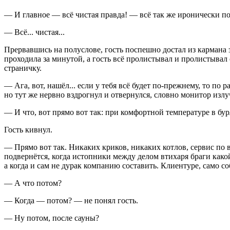
— И главное — всё чистая правда! — всё так же иронически по
— Всё... чистая...
Прервавшись на полуслове, гость поспешно достал из кармана 
проходила за минутой, а гость всё пролистывал и пролистывал
страничку.
— Ага, вот, нашёл... если у тебя всё будет по-прежнему, то по
но тут же нервно вздрогнул и отвернулся, словно монитор изл
— И что, вот прямо вот так: при комфортной температуре в бу
Гость кивнул.
— Прямо вот так. Никаких криков, никаких котлов, сервис по в
подвернётся, когда истопники между делом втихаря браги какой
а когда и сам не дурак компанию составить. Клиентуре, само со
— А что потом?
— Когда — потом? — не понял гость.
— Ну потом, после сауны?