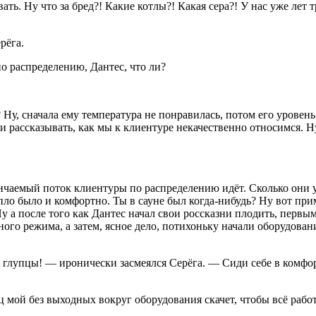
ть. Ну что за бред?! Какие котлы?! Какая сера?! У нас уже лет
рёга.
по распределению, Дантес, что ли?
у, сначала ему температура не понравилась, потом его уровень 
ки рассказывать, как мы к клиентуре некачественно относимся. Н
нчаемый поток клиентуры по распределению идёт. Сколько они у
пло было и комфортно. Ты в сауне был когда-нибудь? Ну вот прим
у а после того как Дантес начал свои россказни плодить, перв
го режима, а затем, ясное дело, потихоньку начали оборудовани
 глупцы! — иронически засмеялся Серёга. — Сиди себе в комфорт
ц мой без выходных вокруг оборудования скачет, чтобы всё работ