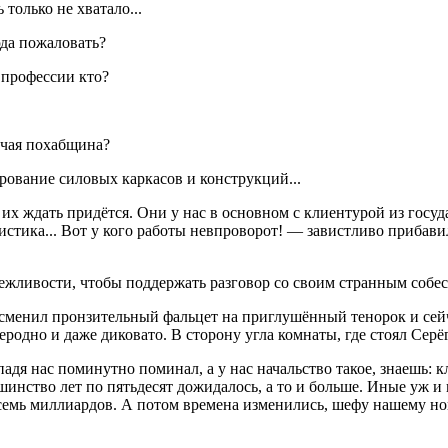
 только не хватало...
юда пожаловать?
 профессии кто?
очая похабщина?
ование силовых каркасов и конструкций...
 их ждать придётся. Они у нас в основном с клиентурой из госу
тика... Вот у кого работы невпроворот! — завистливо прибавил 
вежливости, чтобы поддержать разговор со своим странным собес
я, сменил пронзительный фальцет на приглушённый тенорок и сей
родно и даже диковато. В сторону угла комнаты, где стоял Серёг
адя нас поминутно поминал, а у нас начальство такое, знаешь:
ьшинство лет по пятьдесят дожидалось, а то и больше. Иные уж и 
осемь миллиардов. А потом времена изменились, шефу нашему но