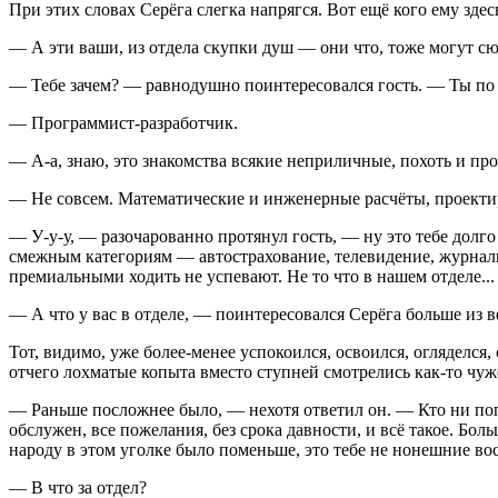
При этих словах Серёга слегка напрягся. Вот ещё кого ему здесь
— А эти ваши, из отдела скупки душ — они что, тоже могут с
— Тебе зачем? — равнодушно поинтересовался гость. — Ты по
— Программист-разработчик.
— А-а, знаю, это знакомства всякие неприличные, похоть и пр
— Не совсем. Математические и инженерные расчёты, проектир
— У-у-у, — разочарованно протянул гость, — ну это тебе долго
смежным категориям — автострахование, телевидение, журналис
премиальными ходить не успевают. Не то что в нашем отделе...
— А что у вас в отделе, — поинтересовался Серёга больше из 
Тот, видимо, уже более-менее успокоился, освоился, огляделс
отчего лохматые копыта вместо ступней смотрелись как-то чуже
— Раньше посложнее было, — нехотя ответил он. — Кто ни поп
обслужен, все пожелания, без срока давности, и всё такое. Бол
народу в этом уголке было поменьше, это тебе не нонешние в
— B что за отдел?