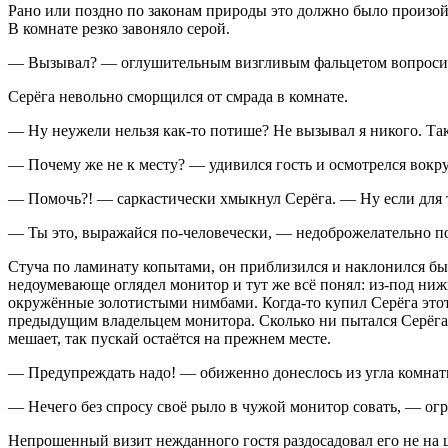
Рано или поздно по законам природы это должно было произой
В комнате резко завоняло серой.
— Вызывал? — оглушительным визгливым фальцетом вопроси
Серёга невольно сморщился от смрада в комнате.
— Ну неужели нельзя как-то потише? Не вызывал я никого. Так,
— Почему же не к месту? — удивился гость и осмотрелся вокру
— Помочь?! — саркастически хмыкнул Серёга. — Ну если для т
— Ты это, выражайся по-человечески, — недоброжелательно пос
Стуча по ламинату копытами, он приблизился и наклонился был
недоумевающе оглядел монитор и тут же всё понял: из-под ни
окружённые золотистыми нимбами. Когда-то купил Серёга этот 
предыдущим владельцем монитора. Сколько ни пытался Серёга её
мешает, так пускай остаётся на прежнем месте.
— Предупреждать надо! — обиженно донеслось из угла комнаты
— Нечего без спросу своё рыло в чужой монитор совать, — огр
Непрошенный визит нежданного гостя раздосадовал его не на ш