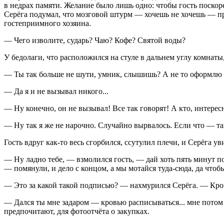
в недрах памяти. Желание было лишь одно: чтобы гость поскоре
Серёга подумал, что мозговой штурм — хочешь не хочешь — пр
гостеприимного хозяина.
— Чего изволите, сударь? Чаю? Кофе? Святой воды?
У бедолаги, что расположился на стуле в дальнем углу комнаты
— Ты так больше не шути, умник, слышишь? А не то оформлю
— Да я и не вызывал никого...
— Ну конечно, он не вызывал! Все так говорят! А кто, интерес
— Ну так я же не нарочно. Случайно вырвалось. Если что — так
Гость вдруг как-то весь сгорбился, ссутулил плечи, и Серёга 
— Ну ладно тебе, — взмолился гость, — дай хоть пять минут п
— помянули, и дело с концом, а мы мотайся туда-сюда, да чтобы
— Это за какой такой подписью? — нахмурился Серёга. — Кро
— Дался ты мне задаром — кровью расписываться... мне потом з
предпочитают, для фотоотчёта о закупках.