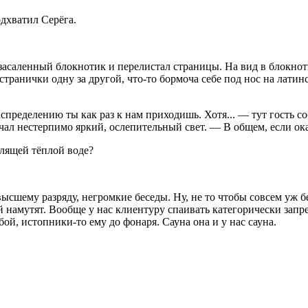
дхватил Серёга.
засаленный блокнотик и перелистал страницы. На вид в блокнот
 странички одну за другой, что-то бормоча себе под нос на лати
 распределению ты как раз к нам приходишь. Хотя... — тут гость 
учал нестерпимо яркий, ослепительный свет. — В общем, если ок
рлящей тёплой воде?
ысшему разряду, негромкие беседы. Ну, не то чтобы совсем уж б
 намутят. Вообще у нас клиентуру спаивать категорически запре
бой, истопники-то ему до фонаря. Сауна она и у нас сауна.