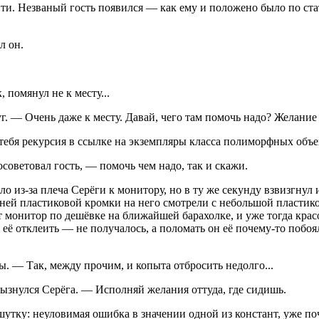
ти. Незваный гость появился — как ему и положено было по ст
л он.
 помянул не к месту...
г. — Очень даже к месту. Давай, чего там помочь надо? Желани
ебя рекурсия в ссылке на экземпляры класса полиморфных объек
оветовал гость, — помочь чем надо, так и скажи.
о из-за плеча Серёги к монитору, но в ту же секунду взвизгнул
жней пластиковой кромки на него смотрели с небольшой пласти
монитор по дешёвке на ближайшей барахолке, и уже тогда красо
 отклеить — не получалось, а поломать он её почему-то побоялс
. — Так, между прочим, и копыта отбросить недолго...
ызнулся Серёга. — Исполняй желания оттуда, где сидишь.
утку: неуловимая ошибка в значении одной из констант, уже поч