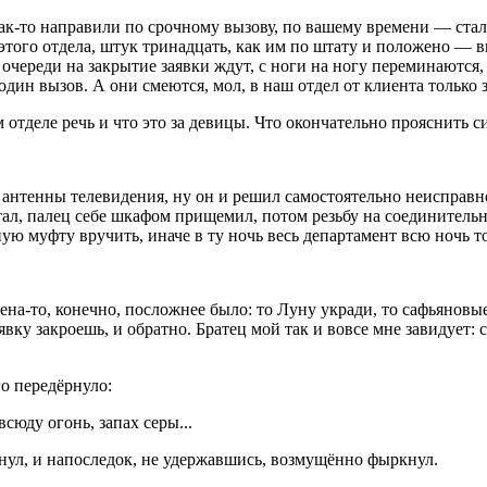
 как-то направили по срочному вызову, по вашему времени — стал
того отдела, штук тринадцать, как им по штату и положено — ви
, очереди на закрытие заявки ждут, с ноги на ногу переминаютс
один вызов. А они смеются, мол, в наш отдел от клиента только 
м отделе речь и что это за девицы. Что окончательно прояснить 
е антенны телевидения, ну он и решил самостоятельно неисправн
ал, палец себе шкафом прищемил, потом резьбу на соединительно
ю муфту вручить, иначе в ту ночь весь департамент всю ночь то
а-то, конечно, посложнее было: то Луну укради, то сафьяновые 
явку закроешь, и обратно. Братец мой так и вовсе мне завидует:
о передёрнуло:
сюду огонь, запах серы...
хнул, и напоследок, не удержавшись, возмущённо фыркнул.