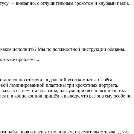
атусу — внезапно, с оглушительным грохотом и клубами пыли.
е какое исполнить? Мы по должностной инструкции обязаны...
тов не проблема...
 и заполошно отскочил в дальний угол комнаты. Серёга
ковой ламинированной пластины три крохотных портрета,
валась на нём эта пластина, наглухо приклеенная к пластику
я и в конце концов пришёл к выводу, что раз она ему особо не
ти найденная и взятая с поличным, стремительно таяла где-то