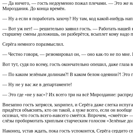
— Да ничего, — гость недоуменно пожал плечами. — Это же на
Мироздания. До конца времён.
— Ну а если я поработать захочу? Ну там, код какой-нибудь на
— Вот уж нет! — решительно заявил гость. — Работать нашей к
старшему смены доложишь, он разберётся, всыплет кому надо п
Серёга немного поразмыслил.
— Честно говоря, — резюмировал он, — оно как-то не по мне.
Вот тут, судя по всему, гость окончательно опешил, даже глаза 
— По каким зелёным долинам?! В каком белом одеянии?! Это гд
— Ну не у вас же в департаменте!
— Это где «не у вас»? Их всего три на всё Мироздание: распред
Внезапно гость затрясся, захрипел, и Серёга даже слегка испуг
придётся объяснять, кто он такой, а хуже всего, если он вообщ
осознал, что гость всего-навсего смеётся. Впрочем, «смеётся»
слёзы пробормотать хриплым старческим голосом «Зелёные долин
Наконец, устав ждать, пока гость успокоится, Серёга сердито с