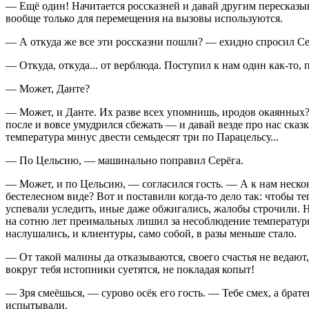
— Ещё один! Начитается россказней и давай другим пересказыва
вообще только для перемещения на вызовы используются.
— А откуда же все эти россказни пошли? — ехидно спросил Се
— Откуда, откуда... от верблюда. Поступил к нам один как-то, 
— Может, Данте?
— Может, и Данте. Их разве всех упомнишь, иродов окаянных? Н
после и вовсе умудрился сбежать — и давай везде про нас сказ
температура минус двести семьдесят три по Парацельсу...
— По Цельсию, — машинально поправил Серёга.
— Может, и по Цельсию, — согласился гость. — А к нам неско
бестелесном виде? Вот и поставили когда-то дело так: чтобы те
успевали уследить, иные даже обжигались, жалобы строчили. Н
на сотню лет преимальных лишил за несоблюдение температурно
наслушались, и клиентуры, само собой, в разы меньше стало.
— От такой малины да отказываются, своего счастья не ведают,
вокруг тебя истопники суетятся, не покладая копыт!
— Зря смеёшься, — сурово осёк его гость. — Тебе смех, а брате
испытывали.