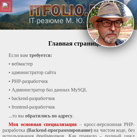
Главная страница
Если вам
требуется:
• вебмастер
• администратор сайта
• PHP-разработчик
• Администратор баз данных MySQL
• backend-разработчик
• frontend-разработчик
...то вы
обратились по адресу
.
Моя основная специализация
– кросс-версионная PHP-
разработка
(Backend-программирование)
на чистом коде, без
использования фреймворков. Как правило – полный цикл