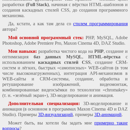
разработки
(Full Stack)
, начиная с вёрстки HTML-шаблонов и
создания каскадных стилей CSS, до создания программного
механизма.
Да, кстати, а как там дела со
стилем программирования
автора?
Мой основной программный стек:
PHP, MySQL, Adobe
Photoshop, Adobe Premiere Pro, Maxon Cinema 4D, DAZ Studio.
Мои навыки:
разработка чистого кода на
PHP
, создание и
оптимизация
баз данных MySQL
,
HTML-вёрстка
с
использованием
каскадных стилей CSS
, создание CRM-
систем и лёгких, быстрых «самописных» WEB-сайтов (в том
числе высоконагруженных), интеграция API-механизмов в
WEB-сайты и CRM-системы, создание, обработка и
ретуширование изображений, видеомонтаж,
комбинированные видеосъёмки по технологии «chromakey»
(т. н. «зелёный экран»), 3D-моделирование и анимация.
Дополнительная специализация:
3D-моделирование и
анимация (в основном в программах Maxon Cinema 4D и DAZ
Studio). Примеры
3D-визуализаций
, примеры
3D-анимаций
.
Может быть, вы хотели бы задать мне
примерно такие
вопросы
?